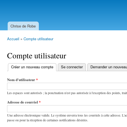
All
con
Drupal
prin
Chrise de Robe
Menu principal
Accueil
»
Compte utilisateur
Vous êtes ici
Compte utilisateur
Créer un nouveau compte
(onglet actif)
Se connecter
Demander un nouveau
Onglets
principaux
Nom d'utilisateur
*
Les espaces sont autorisés ; la ponctuation n'est pas autorisée à l'exception des points, trai
Adresse de courriel
*
Une adresse électronique valide. Le système enverra tous les courriels à cette adresse. L'a
passe ou pour la réception de certaines notifications désirées.